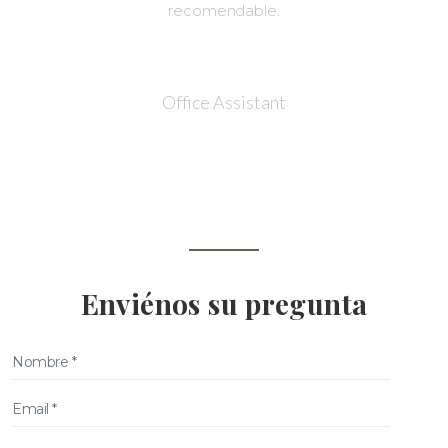
recomendable.
Leo Perez
Office Assistant
1
2
3
Enviénos su pregunta