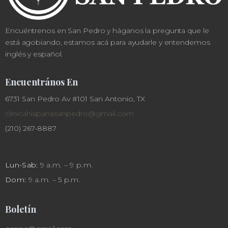
Encuéntrenos en San Pedro y háganos la pregunta que le
está agobiando, estamos acá para ayudarle y entendemos
inglés y español.
Encuentrános En
6731 San Pedro Av #101 San Antonio, TX
clinicahispanasanpedro@gmail.com
(210) 267-8887
Lun-Sab:
9 a.m. – 9 p.m.
Dom:
9 a.m. – 5 p.m.
Boletín